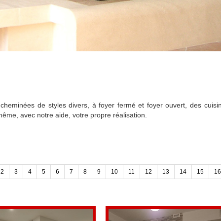
cheminées de styles divers, à foyer fermé et foyer ouvert, des cuisin
même, avec notre aide, votre propre réalisation.
2
3
4
5
6
7
8
9
10
11
12
13
14
15
16