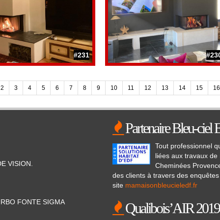
#231
#23
2
3
4
5
6
7
8
9
10
11
12
13
14
15
16
Partenaire Bleu-ciel
Tout professionnel qu
liées aux travaux de 
DE VISION.
Cheminées Provence C
des clients à travers des enquêtes d
site
mamaisonbleucieledf.fr
 TURBO FONTE SIGMA
Qualibois’AIR 2019