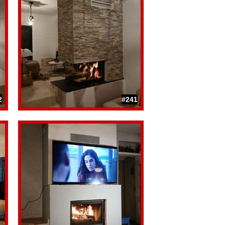
2
#241