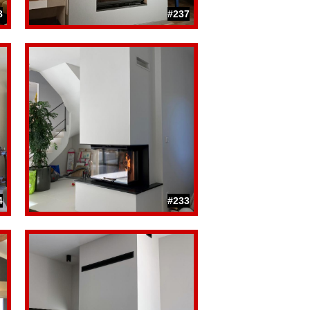
8
#237
4
#233