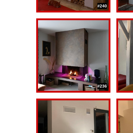
#240
#236