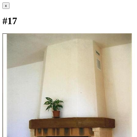
x
#17