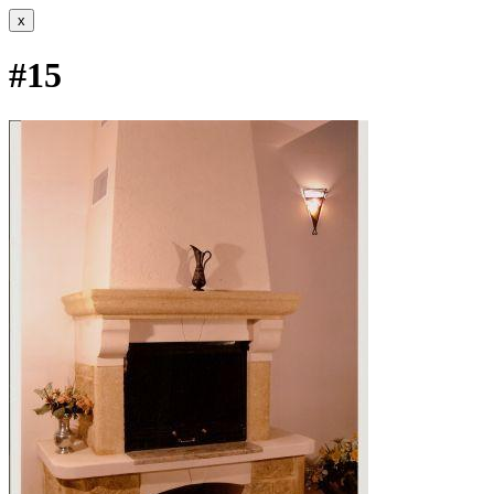
x
#15