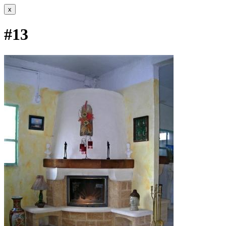
x
#13